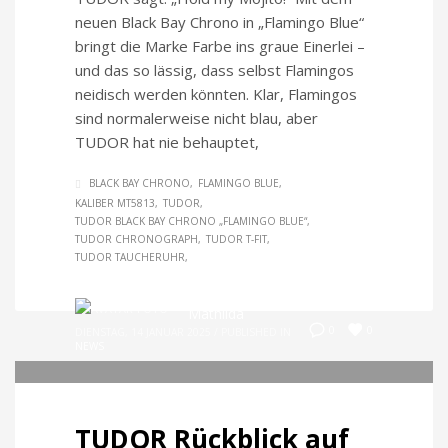
neuen Black Bay Chrono in „Flamingo Blue“
bringt die Marke Farbe ins graue Einerlei –
und das so lässig, dass selbst Flamingos
neidisch werden könnten. Klar, Flamingos
sind normalerweise nicht blau, aber
TUDOR hat nie behauptet,
BLACK BAY CHRONO
FLAMINGO BLUE
KALIBER MT5813
TUDOR
TUDOR BLACK BAY CHRONO „FLAMINGO BLUE“
TUDOR CHRONOGRAPH
TUDOR T-FIT
TUDOR TAUCHERUHR
Mathilda
0
0
DIENSTAG, 14 JANUAR 2025
/
PUBLISHED IN
NEWS
TUDOR Rückblick auf