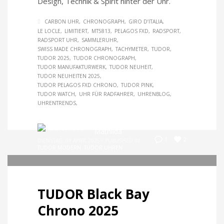
Design, Technik & Spirit hinter der Uhr.
CARBON UHR
CHRONOGRAPH
GIRO D’ITALIA
LE LOCLE
LIMITIERT
MT5813
PELAGOS FXD
RADSPORT
RADSPORT UHR
SAMMLERUHR
SWISS MADE CHRONOGRAPH
TACHYMETER
TUDOR
TUDOR 2025
TUDOR CHRONOGRAPH
TUDOR MANUFAKTURWERK
TUDOR NEUHEIT
TUDOR NEUHEITEN 2025
TUDOR PELAGOS FXD CHRONO
TUDOR PINK
TUDOR WATCH
UHR FÜR RADFAHRER
UHRENBLOG
UHRENTRENDS
Mathilda
2
1
DIENSTAG, 01 APRIL 2025
/
PUBLISHED IN
TUDOR MODERN
,
TUDOR UHREN
TUDOR Black Bay
Chrono 2025