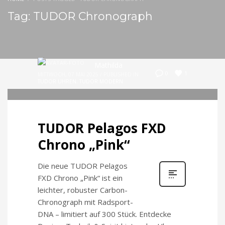
Tag: TUDOR Chronograph
Mathilda
1
0
MITTWOCH, 07 MAI 2025
/
PUBLISHED IN
TUDOR UHREN
,
TUDOR MODERN
TUDOR Pelagos FXD
Chrono „Pink“
Die neue TUDOR Pelagos
FXD Chrono „Pink“ ist ein
leichter, robuster Carbon-
Chronograph mit Radsport-
DNA – limitiert auf 300 Stück. Entdecke