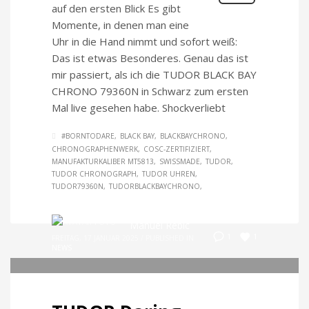
auf den ersten Blick Es gibt
Momente, in denen man eine
Uhr in die Hand nimmt und sofort weiß:
Das ist etwas Besonderes. Genau das ist
mir passiert, als ich die TUDOR BLACK BAY
CHRONO 79360N in Schwarz zum ersten
Mal live gesehen habe. Shockverliebt
#BORNTODARE
BLACK BAY
BLACKBAYCHRONO
CHRONOGRAPHENWERK
COSC-ZERTIFIZIERT
MANUFAKTURKALIBER MT5813
SWISSMADE
TUDOR
TUDOR CHRONOGRAPH
TUDOR UHREN
TUDOR79360N
TUDORBLACKBAYCHRONO
Manuel Rebic
1
1
FREITAG, 17 JANUAR 2025
/
PUBLISHED IN
NEWS