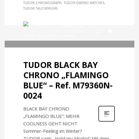
TUDOR CHRONOGRAPH
TUDOR DARING WATCHES
TUDOR TAUCHERUHR
Manuel Rebic
4
2
FREITAG, 17 JANUAR 2025
/
PUBLISHED IN
TUDOR MODERN
,
TUDOR UHREN
TUDOR BLACK BAY
CHRONO „FLAMINGO
BLUE“ – Ref. M79360N-
0024
BLACK BAY CHRONO
„FLAMINGO BLUE“: MEHR
COOLNESS GEHT NICHT
Sommer-Feeling im Winter?
TUDOR sagt: „Hold my Mojito!“ Mit dem