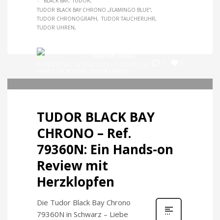
BLACK BAY
TUDOR
TUDOR BLACK BAY CHRONO „FLAMINGO BLUE“
TUDOR CHRONOGRAPH
TUDOR TAUCHERUHR
TUDOR UHREN
Manuel Rebic
5
1
DONNERSTAG, 06 MÄRZ 2025
/
PUBLISHED IN
HANDS-ON REVIEWS
,
TUDOR UHREN
TUDOR BLACK BAY
CHRONO – Ref.
79360N: Ein Hands-on
Review mit
Herzklopfen
Die Tudor Black Bay Chrono
79360N in Schwarz – Liebe