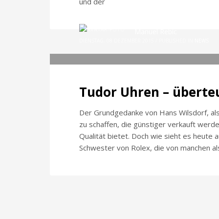
und der
Manuel Rebic
DIENSTAG, 08 DEZEMBER 2015
/
PUBLISHED IN
NEWS
Tudor Uhren – überte
Der Grundgedanke von Hans Wilsdorf, als
zu schaffen, die günstiger verkauft werde
Qualität bietet. Doch wie sieht es heute a
Schwester von Rolex, die von manchen al