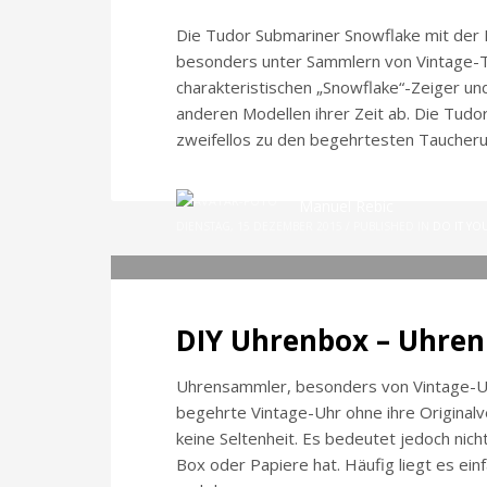
Die Tudor Submariner Snowflake mit der R
besonders unter Sammlern von Vintage-Ta
charakteristischen „Snowflake“-Zeiger un
anderen Modellen ihrer Zeit ab. Die Tudor
zweifellos zu den begehrtesten Taucheru
Manuel Rebic
DIENSTAG, 15 DEZEMBER 2015
/
PUBLISHED IN
DO IT YO
DIY Uhrenbox – Uhren
Uhrensammler, besonders von Vintage-Uh
begehrte Vintage-Uhr ohne ihre Originalv
keine Seltenheit. Es bedeutet jedoch nich
Box oder Papiere hat. Häufig liegt es ein