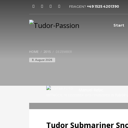
FRAGEN?
+49 1525 4201390
HOW TO SHOP
1
2
Login or create new account.
R
Start
If you still have problems, please let us know, by sen
HOME
2015
DEZEMBER
8. August 2026
Manuel Rebic
MITTWOCH, 16 DEZEMBER 2015
/
PUBLISHED IN
TUDOR 
Tudor Submariner Sno