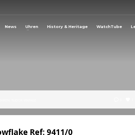
3
eview your order.
Payment &
FREE
shipmen
News
Uhren
History & Heritage
WatchTube
L
ding an email to support@website.com . Thank you!
1
0
UHREN
,
TUDOR VINTAGE
wflake Ref: 9411/0