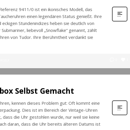
eferenz 9411/0 ist ein ikonisches Modell, das
ucheruhren einen legendären Status genießt. Ihre
d eckigen Stundenindizes heben sie deutlich von
 Submariner, liebevoll „Snowflake“ genannt, zählt
hren von Tudor. Ihre Berühmtheit verdankt sie
1
0
URSELF
box Selbst Gemacht
ren, kennen dieses Problem gut: Oft kommt eine
erpackung. Dies ist im Bereich der Vintage-Uhren
t, dass die Uhr gestohlen wurde, nur weil sie keine
fach daran, dass die Uhr bereits älteren Datums ist