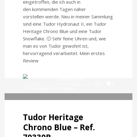
eingetroffen, die ich euch in
den kommenden Tagen näher
vorstellen werde. Neu in meiner Sammlung
sind eine Tudor Hydronaut II, ein Tudor
Heritage Chrono Blue und eine Tudor
Snowflake. 🙂 Sehr feine Uhren und, wie
man es von Tudor gewohnt ist,
hervorragend verarbeitet. Mein erstes
Review
Manuel Rebic
0
2
DONNERSTAG, 26 JUNI 2014
/
PUBLISHED IN
TUDOR MODERN
,
TUDOR UHREN
Tudor Heritage
Chrono Blue – Ref.