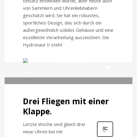
Einsatz entwickelt wurde, aber heute auch
von Sammlern und Uhrenliebhabern
geschätzt wird. Sie hat ein robustes,
sportliches Design, das sich durch ein
außergewöhnlich solides Gehäuse und eine
exzellente Verarbeitung auszeichnet. Die
Hydronaut II steht
Manuel Rebic
1
0
DONNERSTAG, 26 JUNI 2014
/
PUBLISHED IN
NEWS
Drei Fliegen mit einer
Klappe.
Letzte Woche sind gleich drei
neue Uhren bei mir