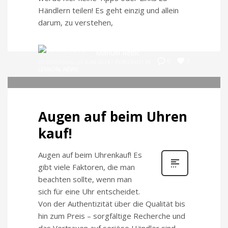
Händlern teilen! Es geht einzig und allein
darum, zu verstehen,
Manuel Rebic
1
0
DONNERSTAG, 05 JUNI 2014
/
PUBLISHED IN
LEXIKON
,
NEWS
Augen auf beim Uhren
kauf!
Augen auf beim Uhrenkauf! Es
gibt viele Faktoren, die man
beachten sollte, wenn man
sich für eine Uhr entscheidet.
Von der Authentizität über die Qualität bis
hin zum Preis – sorgfältige Recherche und
das Vertrauen auf seriöse Händler sind