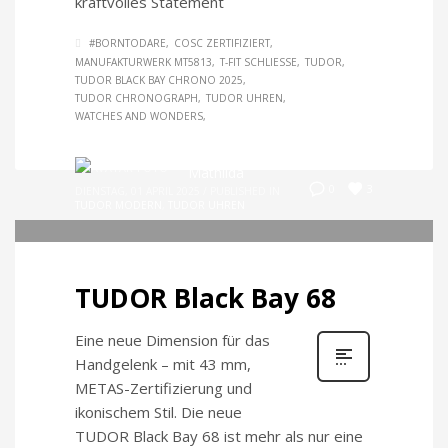
kraftvolles Statement
#BORNTODARE
COSC ZERTIFIZIERT
MANUFAKTURWERK MT5813
T-FIT SCHLIESSE
TUDOR
TUDOR BLACK BAY CHRONO 2025
TUDOR CHRONOGRAPH
TUDOR UHREN
WATCHES AND WONDERS
Mathilda
3
0
DIENSTAG, 01 APRIL 2025
/
PUBLISHED IN
TUDOR MODERN
,
TUDOR UHREN
TUDOR Black Bay 68
Eine neue Dimension für das
Handgelenk – mit 43 mm,
METAS-Zertifizierung und
ikonischem Stil. Die neue
TUDOR Black Bay 68 ist mehr als nur eine