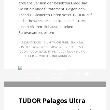
größere Version der beliebten Black Bay:
Sie ist ein klares Statement. Gegen den
Trend zu kleineren Uhren setzt TUDOR auf
Selbstbewusstsein, Funktion und Stil. Mit
einem 43-mm-Gehäuse, starken
Farbvarianten, einem
#BORNTODARE
43 MM TAUCHERUHR
BLACK BAY
MASTER CHRONOMETER
MT5601-U
T-FIT SCHLIESSE
TUDOR
TUDOR BLACK BAY 68
TUDOR TAUCHERUHR
TUDOR UHREN
WATCHES AND WONDERS
Manuel Rebic
5
0
DIENSTAG, 01 APRIL 2025
/
PUBLISHED IN
TUDOR MODERN
,
TUDOR UHREN
TUDOR Pelagos Ultra