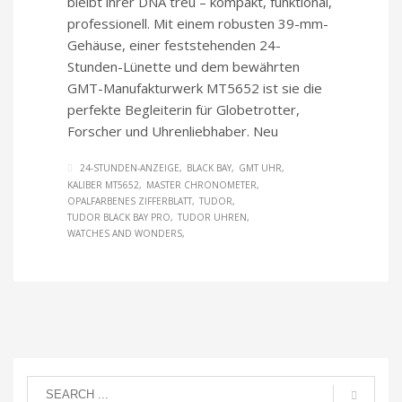
bleibt ihrer DNA treu – kompakt, funktional,
professionell. Mit einem robusten 39-mm-
Gehäuse, einer feststehenden 24-
Stunden-Lünette und dem bewährten
GMT-Manufakturwerk MT5652 ist sie die
perfekte Begleiterin für Globetrotter,
Forscher und Uhrenliebhaber. Neu
24-STUNDEN-ANZEIGE
BLACK BAY
GMT UHR
KALIBER MT5652
MASTER CHRONOMETER
OPALFARBENES ZIFFERBLATT
TUDOR
TUDOR BLACK BAY PRO
TUDOR UHREN
WATCHES AND WONDERS