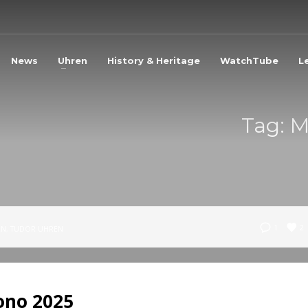
3
eview your order.
Payment &
FREE
shipmen
News
Uhren
History & Heritage
WatchTube
L
ding an email to support@website.com . Thank you!
Tag: 
2
1
RN
,
TUDOR UHREN
ono 2025