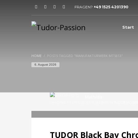
FRAGEN?
+49 1525 4201390
HOW TO SHOP
1
2
Login or create new account.
R
Start
If you still have problems, please let us know, by sen
HOME
POSTS TAGGED "MANUFAKTURWERK MT5813"
6. August 2026
Mathilda
DIENSTAG, 01 APRIL 2025
/
PUBLISHED IN
TUDOR MODE
TUDOR Black Bay Chr