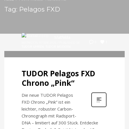
Tag: Pelagos FXD
Mathilda
1
0
MITTWOCH, 07 MAI 2025
/
PUBLISHED IN
TUDOR UHREN
,
TUDOR MODERN
TUDOR Pelagos FXD
Chrono „Pink“
Die neue TUDOR Pelagos
FXD Chrono „Pink“ ist ein
leichter, robuster Carbon-
Chronograph mit Radsport-
DNA – limitiert auf 300 Stück. Entdecke