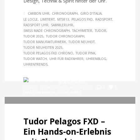
Design, Technik & Spirit hinter der Uhr.
CARBON UHR
CHRONOGRAPH
GIRO D’ITALIA
LE LOCLE
LIMITIERT
MT5813
PELAGOS FXD
RADSPORT
RADSPORT UHR
SAMMLERUHR
SWISS MADE CHRONOGRAPH
TACHYMETER
TUDOR
TUDOR 2025
TUDOR CHRONOGRAPH
TUDOR MANUFAKTURWERK
TUDOR NEUHEIT
TUDOR NEUHEITEN 2025
TUDOR PELAGOS FXD CHRONO
TUDOR PINK
TUDOR WATCH
UHR FÜR RADFAHRER
UHRENBLOG
UHRENTRENDS
Manuel Rebic
5
0
MONTAG, 10 FEBRUAR 2025
/
PUBLISHED IN
HANDS-ON REVIEWS
,
TUDOR UHREN
Tudor Pelagos FXD –
Ein Hands-on-Erlebnis