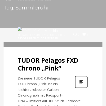
Tag: Sammleruhr
Mathilda
1
0
MITTWOCH, 07 MAI 2025
/
PUBLISHED IN
TUDOR UHREN
,
TUDOR MODERN
TUDOR Pelagos FXD
Chrono „Pink“
Die neue TUDOR Pelagos
FXD Chrono „Pink“ ist ein
leichter, robuster Carbon-
Chronograph mit Radsport-
DNA – limitiert auf 300 Stück. Entdecke