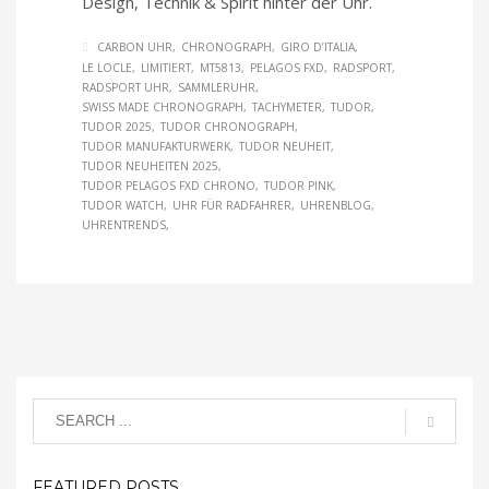
Design, Technik & Spirit hinter der Uhr.
CARBON UHR
CHRONOGRAPH
GIRO D’ITALIA
LE LOCLE
LIMITIERT
MT5813
PELAGOS FXD
RADSPORT
RADSPORT UHR
SAMMLERUHR
SWISS MADE CHRONOGRAPH
TACHYMETER
TUDOR
TUDOR 2025
TUDOR CHRONOGRAPH
TUDOR MANUFAKTURWERK
TUDOR NEUHEIT
TUDOR NEUHEITEN 2025
TUDOR PELAGOS FXD CHRONO
TUDOR PINK
TUDOR WATCH
UHR FÜR RADFAHRER
UHRENBLOG
UHRENTRENDS
FEATURED POSTS