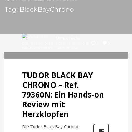
Tag: BlackBayChrono
Manuel Rebic
5
1
DONNERSTAG, 06 MÄRZ 2025
/
PUBLISHED IN
HANDS-ON REVIEWS
,
TUDOR UHREN
TUDOR BLACK BAY
CHRONO – Ref.
79360N: Ein Hands-on
Review mit
Herzklopfen
Die Tudor Black Bay Chrono