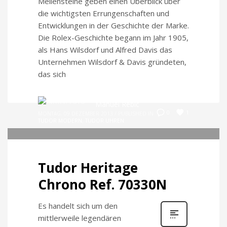
Meilensteine geben einen Überblick über
die wichtigsten Errungenschaften und
Entwicklungen in der Geschichte der Marke.
Die Rolex-Geschichte begann im Jahr 1905,
als Hans Wilsdorf und Alfred Davis das
Unternehmen Wilsdorf & Davis gründeten,
das sich
Manuel Rebic
1
0
MONTAG, 09 DEZEMBER 2013
/
PUBLISHED IN
TUDOR MODERN
,
TUDOR UHREN
Tudor Heritage
Chrono Ref. 70330N
Es handelt sich um den
mittlerweile legendären