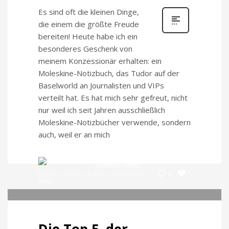
Es sind oft die kleinen Dinge,
die einem die größte Freude
bereiten! Heute habe ich ein
besonderes Geschenk von
meinem Konzessionär erhalten: ein
Moleskine-Notizbuch, das Tudor auf der
Baselworld an Journalisten und VIPs
verteilt hat. Es hat mich sehr gefreut, nicht
nur weil ich seit Jahren ausschließlich
Moleskine-Notizbücher verwende, sondern
auch, weil er an mich
Manuel Rebic
1
2
FREITAG, 02 AUGUST 2013
/
PUBLISHED IN
NEWS
Die Top 5. der