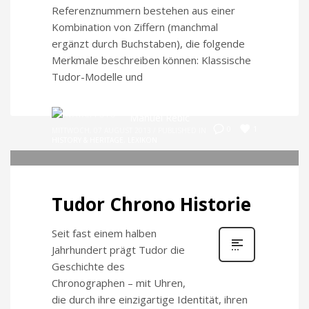
Referenznummern bestehen aus einer
Kombination von Ziffern (manchmal
ergänzt durch Buchstaben), die folgende
Merkmale beschreiben können: Klassische
Tudor-Modelle und
Manuel Rebic
1
0
MITTWOCH, 07 AUGUST 2013
/
PUBLISHED IN
HISTORY & HERITAGE
,
LEXIKON
Tudor Chrono Historie
Seit fast einem halben
Jahrhundert prägt Tudor die
Geschichte des
Chronographen – mit Uhren,
die durch ihre einzigartige Identität, ihren