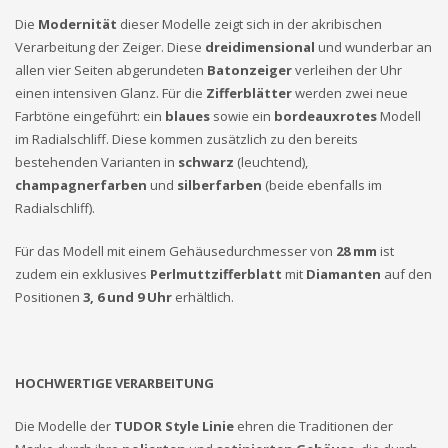
Die
Modernität
dieser Modelle zeigt sich in der akribischen
Verarbeitung der Zeiger. Diese
dreidimensional
und wunderbar an
allen vier Seiten abgerundeten
Batonzeiger
verleihen der Uhr
einen intensiven Glanz. Für die
Zifferblätter
werden zwei neue
Farbtöne eingeführt: ein
blaues
sowie ein
bordeauxrotes
Modell
im Radialschliff. Diese kommen zusätzlich zu den bereits
bestehenden Varianten in
schwarz
(leuchtend),
champagnerfarben
und
silberfarben
(beide ebenfalls im
Radialschliff).
Für das Modell mit einem Gehäusedurchmesser von
28 mm
ist
zudem ein exklusives
Perlmuttzifferblatt
mit
Diamanten
auf den
Positionen
3, 6 und 9 Uhr
erhältlich.
HOCHWERTIGE VERARBEITUNG
Die Modelle der
TUDOR Style Linie
ehren die Traditionen der