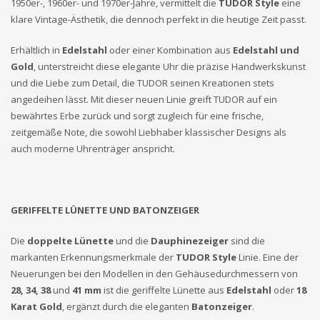
1950er-, 1960er- und 1970er-Jahre, vermittelt die
TUDOR Style
eine
klare Vintage-Ästhetik, die dennoch perfekt in die heutige Zeit passt.
Erhältlich in
Edelstahl
oder einer Kombination aus
Edelstahl und
Gold
, unterstreicht diese elegante Uhr die präzise Handwerkskunst
und die Liebe zum Detail, die TUDOR seinen Kreationen stets
angedeihen lässt. Mit dieser neuen Linie greift TUDOR auf ein
bewährtes Erbe zurück und sorgt zugleich für eine frische,
zeitgemäße Note, die sowohl Liebhaber klassischer Designs als
auch moderne Uhrenträger anspricht.
GERIFFELTE LÜNETTE UND BATONZEIGER
Die
doppelte Lünette
und die
Dauphinezeiger
sind die
markanten Erkennungsmerkmale der
TUDOR Style
Linie. Eine der
Neuerungen bei den Modellen in den Gehäusedurchmessern von
28, 34, 38
und
41 mm
ist die geriffelte Lünette aus
Edelstahl
oder
18
Karat Gold
, ergänzt durch die eleganten
Batonzeiger
.