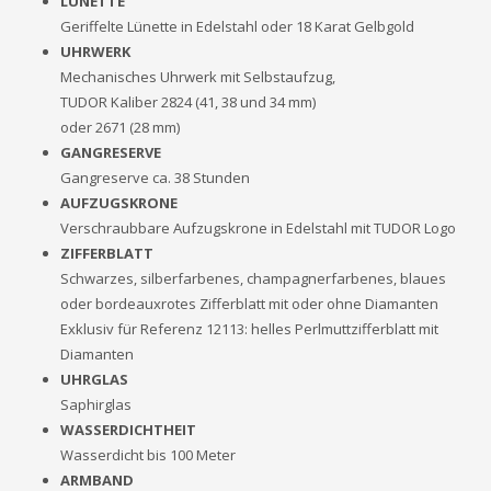
LÜNETTE
Geriffelte Lünette in Edelstahl oder 18 Karat Gelbgold
UHRWERK
Mechanisches Uhrwerk mit Selbstaufzug,
TUDOR Kaliber 2824 (41, 38 und 34 mm)
oder 2671 (28 mm)
GANGRESERVE
Gangreserve ca. 38 Stunden
AUFZUGSKRONE
Verschraubbare Aufzugskrone in Edelstahl mit TUDOR Logo
ZIFFERBLATT
Schwarzes, silberfarbenes, champagnerfarbenes, blaues
oder bordeauxrotes Zifferblatt mit oder ohne Diamanten
Exklusiv für Referenz 12113: helles Perlmuttzifferblatt mit
Diamanten
UHRGLAS
Saphirglas
WASSERDICHTHEIT
Wasserdicht bis 100 Meter
ARMBAND