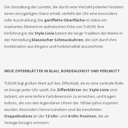
Die Gestaltung der Lünette, die durch eine Vielzahl polierter Facetten
einen einzigartigen Glanz erhält, verleiht der Uhr eine besonders
edle Ausstrahlung. Die
geriffelte Oberfläche
ist dabei ein
markantes Element im ästhetischen Erbe von TUDOR. Ihre
Einführung in die
Style Linie
betont die lange Tradition der Marke in
der Herstellung
klassischer Schmuckuhren
, die sich durch ihre
Kombination aus Eleganz und Funktionalität auszeichnet.
NEUE ZIFFERBLÄTTER IN BLAU, BORDEAUXROT UND PERLMUTT
TUDOR legt großen Wert auf das Zifferblatt, da es eine zentrale Rolle
im Design jeder Uhr spielt. Die
Zifferblätter
der
Style Linie
sind
lackiert, um eine tiefere Farbdimension zu erreichen, und tragen
Indizes, die von den legendären Uhren der 1950er-Jahre inspiriert
wurden. Besonders hervorzuheben sind die berühmten
Doppelindizes
an der
12-Uhr-
und
6-Uhr-Position
, die an
Vintage-Designs erinnern.