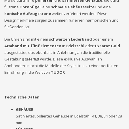
Marke durch ihre
polierten
und
satinierten Gehäuse
, die durch
filigrane
Hornbügel
, eine
schmale Gehäuseseite
und eine
konische Aufzugskrone
weiter verfeinert werden. Diese
Designmerkmale sorgen zusammen für einen harmonischen und
fließenden Stil.
Die Uhren sind mit einem
schwarzen Lederband
oder einem
Armband mit fünf Elementen
in
Edelstahl
oder
18 Karat Gold
ausgestattet, das ebenfalls in Anlehnung an die traditionelle
Gestaltung gefertigt wurde. Diese exklusive Auswahl an
Armbändern macht die Modelle der Style Linie zu einer perfekten
Einführung in die Welt von
TUDOR
.
Technische Daten
GEHÄUSE
Satiniertes, poliertes Gehäuse in Edelstahl, 41, 38, 34 oder 28
mm