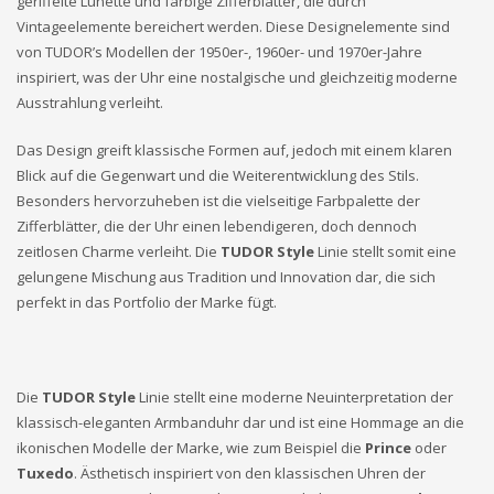
geriffelte Lünette und farbige Zifferblätter, die durch
Vintageelemente bereichert werden. Diese Designelemente sind
von TUDOR’s Modellen der 1950er-, 1960er- und 1970er-Jahre
inspiriert, was der Uhr eine nostalgische und gleichzeitig moderne
Ausstrahlung verleiht.
Das Design greift klassische Formen auf, jedoch mit einem klaren
Blick auf die Gegenwart und die Weiterentwicklung des Stils.
Besonders hervorzuheben ist die vielseitige Farbpalette der
Zifferblätter, die der Uhr einen lebendigeren, doch dennoch
zeitlosen Charme verleiht. Die
TUDOR Style
Linie stellt somit eine
gelungene Mischung aus Tradition und Innovation dar, die sich
perfekt in das Portfolio der Marke fügt.
Die
TUDOR Style
Linie stellt eine moderne Neuinterpretation der
klassisch-eleganten Armbanduhr dar und ist eine Hommage an die
ikonischen Modelle der Marke, wie zum Beispiel die
Prince
oder
Tuxedo
. Ästhetisch inspiriert von den klassischen Uhren der