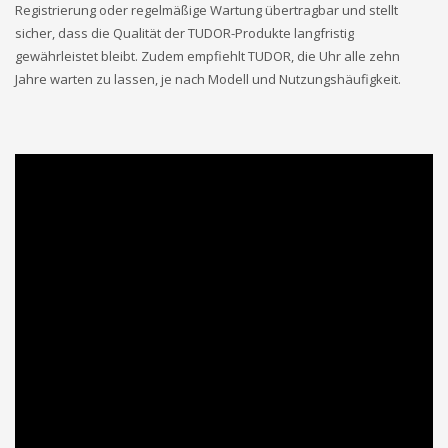
Registrierung oder regelmäßige Wartung übertragbar und stellt
sicher, dass die Qualität der TUDOR-Produkte langfristig
gewährleistet bleibt. Zudem empfiehlt TUDOR, die Uhr alle zehn
Jahre warten zu lassen, je nach Modell und Nutzungshäufigkeit.