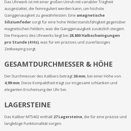
Das Uhrwerk ist mit einer großen Unruh mit variabler Trägheit
ausgestattet, die feinreguliert werden kann, um höchste
Ganggenauigkeit zu gewährleisten. Eine
amagnetische
Siliziumfeder
sorgt für eine hohe Widerstandsfähigkeit gegenüber
magnetischen Feldern, was die Ganggenauigkeit zusätzlich steigert.
Die Frequenz des Uhrwerks liegt bei
28.800 Halbschwingungen
pro Stunde (4 Hz)
, was für ein präzises und zuverlässiges
Zeitkeeping sorgt.
GESAMTDURCHMESSER & HÖHE
Der Durchmesser des Kalibers beträgt
26 mm
, bei einer Höhe von
4,99 mm
. Diese Kompaktheit trägt zur insgesamt schlanken und
eleganten Erscheinung der Uhr bei.
LAGERSTEINE
Das Kaliber MT5402 enthält
27 Lagersteine
, die für eine präzise und
langlebige Funktionalität sorgen.