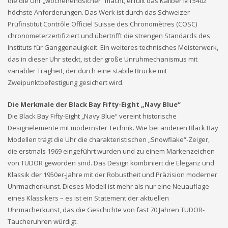
die die Uhr „wochenendsicher“ macht, erfüllt das Kaliber MT5402
höchste Anforderungen. Das Werk ist durch das Schweizer
Prüfinstitut Contrôle Officiel Suisse des Chronomètres (COSC)
chronometerzertifiziert und übertrifft die strengen Standards des
Instituts für Ganggenauigkeit. Ein weiteres technisches Meisterwerk,
das in dieser Uhr steckt, ist der große Unruhmechanismus mit
variabler Trägheit, der durch eine stabile Brücke mit
Zweipunktbefestigung gesichert wird.
Die Merkmale der Black Bay Fifty-Eight „Navy Blue“
Die Black Bay Fifty-Eight „Navy Blue“ vereint historische
Designelemente mit modernster Technik. Wie bei anderen Black Bay
Modellen trägt die Uhr die charakteristischen „Snowflake“-Zeiger,
die erstmals 1969 eingeführt wurden und zu einem Markenzeichen
von TUDOR geworden sind. Das Design kombiniert die Eleganz und
Klassik der 1950er-Jahre mit der Robustheit und Präzision moderner
Uhrmacherkunst. Dieses Modell ist mehr als nur eine Neuauflage
eines Klassikers – es ist ein Statement der aktuellen
Uhrmacherkunst, das die Geschichte von fast 70 Jahren TUDOR-
Taucheruhren würdigt.