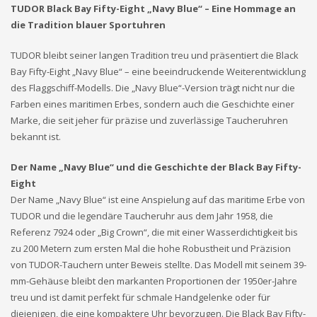
TUDOR Black Bay Fifty-Eight „Navy Blue“ – Eine Hommage an
die Tradition blauer Sportuhren
TUDOR bleibt seiner langen Tradition treu und präsentiert die Black
Bay Fifty-Eight „Navy Blue“ – eine beeindruckende Weiterentwicklung
des Flaggschiff-Modells. Die „Navy Blue“-Version trägt nicht nur die
Farben eines maritimen Erbes, sondern auch die Geschichte einer
Marke, die seit jeher für präzise und zuverlässige Taucheruhren
bekannt ist.
Der Name „Navy Blue“ und die Geschichte der Black Bay Fifty-
Eight
Der Name „Navy Blue“ ist eine Anspielung auf das maritime Erbe von
TUDOR und die legendäre Taucheruhr aus dem Jahr 1958, die
Referenz 7924 oder „Big Crown“, die mit einer Wasserdichtigkeit bis
zu 200 Metern zum ersten Mal die hohe Robustheit und Präzision
von TUDOR-Tauchern unter Beweis stellte. Das Modell mit seinem 39-
mm-Gehäuse bleibt den markanten Proportionen der 1950er-Jahre
treu und ist damit perfekt für schmale Handgelenke oder für
diejenigen, die eine kompaktere Uhr bevorzugen. Die Black Bay Fifty-