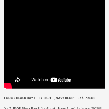
TUDOR BLACK BAY FIFTY-EIGHT „NAVY BLUE“ – Ref. 79030B
Die
TUDOR Black Bay Fifty-Eight „Navy Blue“
, Referenz 79030B,