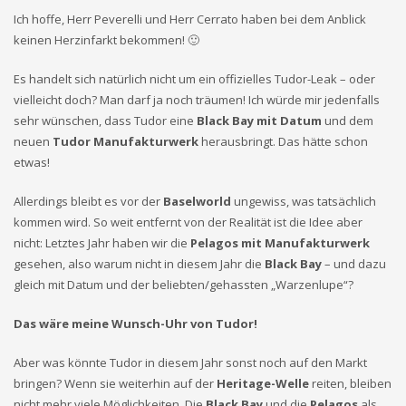
Ich hoffe, Herr Peverelli und Herr Cerrato haben bei dem Anblick
keinen Herzinfarkt bekommen! 🙂
Es handelt sich natürlich nicht um ein offizielles Tudor-Leak – oder
vielleicht doch? Man darf ja noch träumen! Ich würde mir jedenfalls
sehr wünschen, dass Tudor eine
Black Bay mit Datum
und dem
neuen
Tudor Manufakturwerk
herausbringt. Das hätte schon
etwas!
Allerdings bleibt es vor der
Baselworld
ungewiss, was tatsächlich
kommen wird. So weit entfernt von der Realität ist die Idee aber
nicht: Letztes Jahr haben wir die
Pelagos mit Manufakturwerk
gesehen, also warum nicht in diesem Jahr die
Black Bay
– und dazu
gleich mit Datum und der beliebten/gehassten „Warzenlupe“?
Das wäre meine Wunsch-Uhr von Tudor!
Aber was könnte Tudor in diesem Jahr sonst noch auf den Markt
bringen? Wenn sie weiterhin auf der
Heritage-Welle
reiten, bleiben
nicht mehr viele Möglichkeiten. Die
Black Bay
und die
Pelagos
als