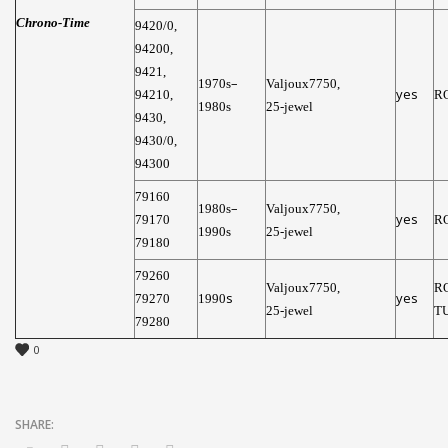
Chrono-Time
9420/0,
94200,
9421,
–
1970s
Valjoux7750,
yes
94210,
R
1980s
25-jewel
9430,
9430/0,
94300
79160
–
1980
s
Valjoux7750,
yes
79170
R
1990s
25-jewel
79180
79260
Valjoux7750,
R
s
yes
79270
1990
25-jewel
T
79280
0