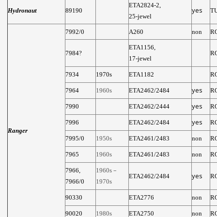
ETA2824-2,
yes
Hydronaut
89190
T
25-jewel
7992/0
A260
non
R
ETA1156,
7984?
R
17-jewel
7934
1970s
ETA1182
R
yes
7964
1960s
ETA2462/2484
R
yes
7990
ETA2462/2444
R
yes
7996
ETA2462/2484
R
Ranger
7995/0
1950s
ETA2461/2483
non
R
7965
1960s
ETA2461/2483
non
R
–
7966,
1960s
yes
ETA2462/2484
R
7966/0
1970s
90330
ETA2776
non
R
90020
1980s
ETA2750
non
R