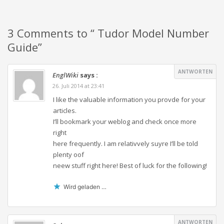
3 Comments to “ Tudor Model Number
Guide”
ANTWORTEN
EnglWiki
says :
26. Juli 2014 at 23:41
I like the valuable information you provde for your
articles.
I’ll bookmark your weblog and check once more
right
here frequently. I am relativvely suyre I’ll be told
plenty oof
neew stuff right here! Best of luck for the following!
Wird geladen …
ANTWORTEN