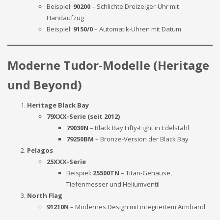
Beispiel:
90200
– Schlichte Dreizeiger-Uhr mit
Handaufzug
Beispiel:
9150/0
– Automatik-Uhren mit Datum
Moderne Tudor-Modelle (Heritage
und Beyond)
Heritage Black Bay
79XXX-Serie (seit 2012)
79030N
– Black Bay Fifty-Eight in Edelstahl
79250BM
– Bronze-Version der Black Bay
Pelagos
25XXX-Serie
Beispiel:
25500TN
– Titan-Gehäuse,
Tiefenmesser und Heliumventil
North Flag
91210N
– Modernes Design mit integriertem Armband