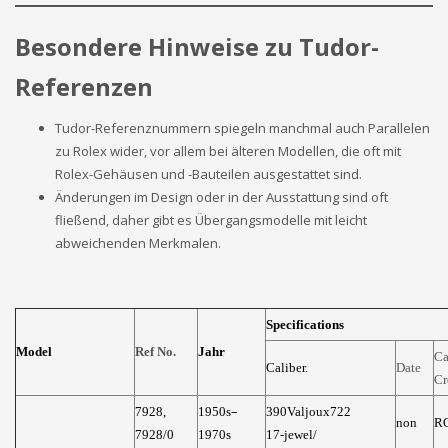
Besondere Hinweise zu Tudor-
Referenzen
Tudor-Referenznummern spiegeln manchmal auch Parallelen
zu Rolex wider, vor allem bei älteren Modellen, die oft mit
Rolex-Gehäusen und -Bauteilen ausgestattet sind.
Änderungen im Design oder in der Ausstattung sind oft
fließend, daher gibt es Übergangsmodelle mit leicht
abweichenden Merkmalen.
Specifications
Model
Ref No.
Jahr
Ca
Caliber.
Date
C
–
7928,
1950s
390Valjoux722
non
R
7928/0
1970s
17-jewel/