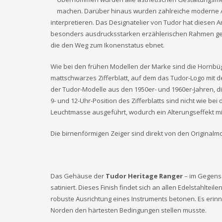
machen. Darüber hinaus wurden zahlreiche moderne A
interpretieren. Das Designatelier von Tudor hat diesen
besonders ausdrucksstarken erzählerischen Rahmen ges
die den Weg zum Ikonenstatus ebnet.
Wie bei den frühen Modellen der Marke sind die Hornbü
mattschwarzes Zifferblatt, auf dem das Tudor-Logo mit d
der Tudor-Modelle aus den 1950er- und 1960er-Jahren, die 
9- und 12-Uhr-Position des Zifferblatts sind nicht wie be
Leuchtmasse ausgeführt, wodurch ein Alterungseffekt mi
Die birnenförmigen Zeiger sind direkt von den Originalm
Das Gehäuse der
Tudor Heritage Ranger
– im Gegensa
satiniert. Dieses Finish findet sich an allen Edelstahlt
robuste Ausrichtung eines Instruments betonen. Es erin
Norden den härtesten Bedingungen stellen musste.