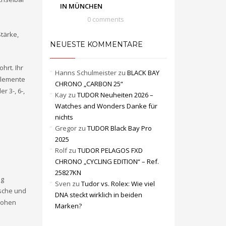
IN MÜNCHEN
0 comments
Stärke,
NEUESTE KOMMENTARE
hrt. Ihr
Hanns Schulmeister
zu
BLACK BAY
elemente
CHRONO „CARBON 25“
r 3-, 6-,
Kay
zu
TUDOR Neuheiten 2026 –
Watches and Wonders Danke für
nichts
Gregor
zu
TUDOR Black Bay Pro
2025
Rolf
zu
TUDOR PELAGOS FXD
CHRONO „CYCLING EDITION“ – Ref.
25827KN
ig
Sven
zu
Tudor vs. Rolex: Wie viel
ische und
DNA steckt wirklich in beiden
 hohen
Marken?