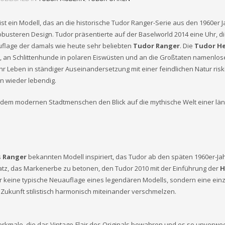
ist ein Modell, das an die historische Tudor Ranger-Serie aus den 1960er 
busteren Design. Tudor präsentierte auf der Baselworld 2014 eine Uhr, di
flage der damals wie heute sehr beliebten
Tudor Ranger
. Die
Tudor He
, an Schlittenhunde in polaren Eiswüsten und an die Großtaten namenlos
r Leben in ständiger Auseinandersetzung mit einer feindlichen Natur risk
n wieder lebendig.
 dem modernen Stadtmenschen den Blick auf die mythische Welt einer län
s
Ranger
bekannten Modell inspiriert, das Tudor ab den späten 1960er-Ja
nsatz, das Markenerbe zu betonen, den Tudor 2010 mit der Einführung der
H
r keine typische Neuauflage eines legendären Modells, sondern eine einz
Zukunft stilistisch harmonisch miteinander verschmelzen.
kmale, die das Vintage-Flair des Originals bewahren und es so unverwe