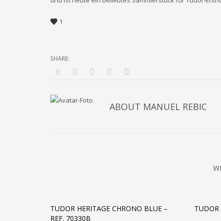
und ist heute ein beliebtes Sammlerstück für Tudor-Enth
1
ABOUT
MANUEL REBIC
W
TUDOR HERITAGE CHRONO BLUE –
TUDOR 
REF. 70330B