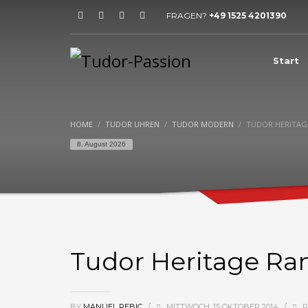
FRAGEN?
+49 1525 4201390
HOW TO SHOP
1
2
Login or create new account.
R
Start
If you still have problems, please let us know, by sen
HOME
TUDOR UHREN
TUDOR MODERN
TUDOR HERITAGE
8. August 2026
Tudor Heritage Ran
BY
MANUEL REBIC
/
MITTWOCH, 15 OKTOBER 2014
/
P