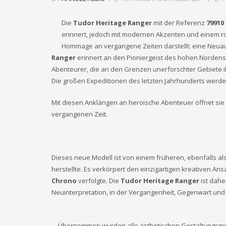
Die
Tudor Heritage Ranger
mit der Referenz
79910
erinnert, jedoch mit modernen Akzenten und einem ro
Hommage an vergangene Zeiten darstellt: eine Neuau
Ranger
erinnert an den Pioniergeist des hohen Nordens
Abenteurer, die an den Grenzen unerforschter Gebiete ih
Die großen Expeditionen des letzten Jahrhunderts werde
Mit diesen Anklängen an heroische Abenteuer öffnet sie
vergangenen Zeit.
Dieses neue Modell ist von einem früheren, ebenfalls al
herstellte. Es verkörpert den einzigartigen kreativen A
Chrono
verfolgte. Die
Tudor Heritage Ranger
ist dahe
Neuinterpretation, in der Vergangenheit, Gegenwart und 
Übernommen wurden alle ästhetischen Gestaltungsmer