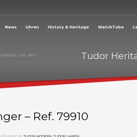
3
eview your order.
Payment &
FREE
shipmen
News
Uhren
History & Heritage
WatchTube
L
ding an email to support@website.com . Thank you!
Tudor Herit
 RANGER – REF. 79910
ger – Ref. 79910
UBLISHED IN
TUDOR MODERN
,
TUDOR UHREN