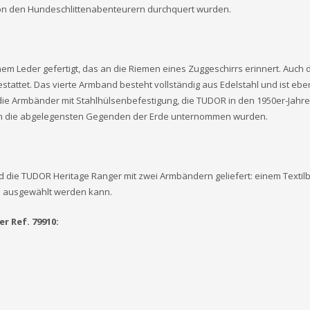
von den Hundeschlittenabenteurern durchquert wurden.
em Leder gefertigt, das an die Riemen eines Zuggeschirrs erinnert. Auch 
stattet. Das vierte Armband besteht vollständig aus Edelstahl und ist ebe
n die Armbänder mit Stahlhülsenbefestigung, die TUDOR in den 1950er-Jahr
en in die abgelegensten Gegenden der Erde unternommen wurden.
rd die TUDOR Heritage Ranger mit zwei Armbändern geliefert: einem Texti
n ausgewählt werden kann.
r Ref. 79910: