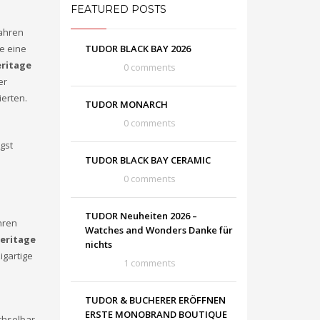
FEATURED POSTS
Jahren
e eine
TUDOR BLACK BAY 2026
ritage
0 comments
er
ierten.
TUDOR MONARCH
0 comments
gst
TUDOR BLACK BAY CERAMIC
0 comments
TUDOR Neuheiten 2026 –
hren
Watches and Wonders Danke für
eritage
nichts
igartige
1 comments
TUDOR & BUCHERER ERÖFFNEN
ERSTE MONOBRAND BOUTIQUE
chselbar