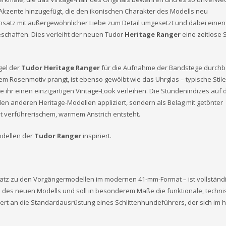
kzente hinzugefügt, die den ikonischen Charakter des Modells neu
 Ansatz mit außergewöhnlicher Liebe zum Detail umgesetzt und dabei einen
chaffen. Dies verleiht der neuen Tudor
Heritage Ranger
eine zeitlose 
gel der
Tudor Heritage Ranger
für die Aufnahme der Bandstege durchbo
em Rosenmotiv prangt, ist ebenso gewölbt wie das Uhrglas – typische Stil
ihr einen einzigartigen Vintage-Look verleihen. Die Stundenindizes auf de
i den anderen Heritage-Modellen appliziert, sondern als Belag mit getönter
t verführerischem, warmem Anstrich entsteht.
odellen der
Tudor Ranger
inspiriert.
tz zu den Vorgängermodellen im modernen 41-mm-Format – ist vollständ
eilen des neuen Modells und soll in besonderem Maße die funktionale, techn
nert an die Standardausrüstung eines Schlittenhundeführers, der sich im