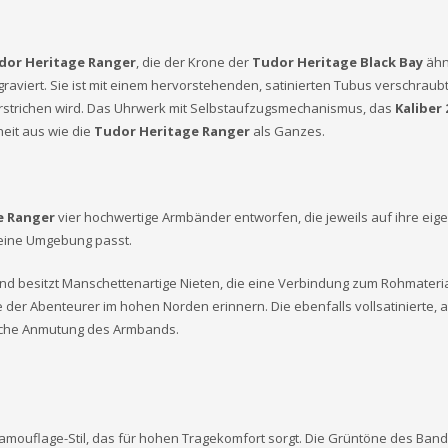
dor Heritage Ranger
, die der Krone der
Tudor Heritage Black Bay
ähne
aviert. Sie ist mit einem hervorstehenden, satinierten Tubus verschraubt
strichen wird. Das Uhrwerk mit Selbstaufzugsmechanismus, das
Kaliber 
heit aus wie die
Tudor Heritage Ranger
als Ganzes.
e Ranger
vier hochwertige Armbänder entworfen, die jeweils auf ihre eig
seine Umgebung passt.
und besitzt Manschettenartige Nieten, die eine Verbindung zum Rohmateri
e der Abenteurer im hohen Norden erinnern. Die ebenfalls vollsatinierte, 
nische Anmutung des Armbands.
Camouflage-Stil, das für hohen Tragekomfort sorgt. Die Grüntöne des Ban