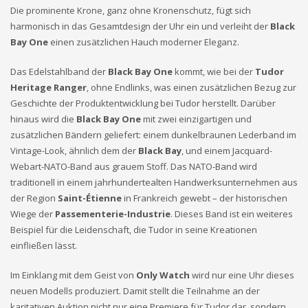
Die prominente Krone, ganz ohne Kronenschutz, fügt sich
harmonisch in das Gesamtdesign der Uhr ein und verleiht der
Black
Bay One
einen zusätzlichen Hauch moderner Eleganz.
Das Edelstahlband der
Black Bay One
kommt, wie bei der
Tudor
Heritage Ranger
, ohne Endlinks, was einen zusätzlichen Bezug zur
Geschichte der Produktentwicklung bei Tudor herstellt. Darüber
hinaus wird die
Black Bay One
mit zwei einzigartigen und
zusätzlichen Bändern geliefert: einem dunkelbraunen Lederband im
Vintage-Look, ähnlich dem der
Black Bay
, und einem Jacquard-
Webart-NATO-Band aus grauem Stoff. Das NATO-Band wird
traditionell in einem jahrhundertealten Handwerksunternehmen aus
der Region
Saint-Étienne
in Frankreich gewebt – der historischen
Wiege der
Passementerie-Industrie
. Dieses Band ist ein weiteres
Beispiel für die Leidenschaft, die Tudor in seine Kreationen
einfließen lässt.
Im Einklang mit dem Geist von
Only Watch
wird nur eine Uhr dieses
neuen Modells produziert. Damit stellt die Teilnahme an der
karitativen Auktion nicht nur eine Premiere für Tudor dar, sondern