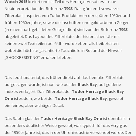
Watch 2015
kreiert und ist Teil des Heritage-Ansatzes – eine
Neuinterpretation der Referenz
7923
. Das glänzend schwarze
Zifferblatt, inspiriert von Tudor-Produktionen der späten 1950er und
frühen 1960er Jahre, sowie die Inschriften und goldfarbenen Zeiger
(in einem nachgebildeten Gelbgoldton) sind von der Referenz
7923
abgeleitet. Das Layout des Zifferblatts der historischen Uhr mit
seinen zwei Textzeilen bei 6 Uhr wurde ebenfalls beibehalten,
wobei die höchste garantierte Tauchtiefe in Rot und der Hinweis
„SHOCKRESISTING“ erhalten blieben.
Das Leuchtmaterial, das früher direkt auf das bemalte Zifferblatt
aufgetragen wurde, ist nun, wie bei der
Black Bay
, auf goldene
Indizes verlagert. Das Zifferblatt der
Tudor Heritage Black Bay
One
ist zudem, wie bei der
Tudor Heritage Black Bay
, gewölbt –
ein feines, aber wichtiges Detail.
Das Saphirglas der
Tudor Heritage Black Bay One
ist ebenfalls in
besonders deutlicher Weise gewölbt, was typisch für das Acrylglas
der 1950er Jahre ist, das in der Uhrenindustrie verwendet wurde. Der