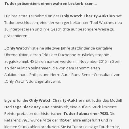
Tudor präsentiert einen wahren Leckerbissen…
Für ihre erste Teilnahme an der
Only Watch Charity-Auktion
hat
Tudor beschlossen, eine der weniger bekannten Tool-Watches neu
zu interpretieren und ihre Geschichte auf besondere Weise zu
präsentieren.
„Only Watch“
ist eine alle zwei Jahre stattfindende karitative
Uhrenauktion, deren Erlös der Duchenne-Muskeldystrophie
zugutekommt. 45 Uhrenmarken werden im November 2015 in Genf
an der Auktion teilnehmen, die von dem renommierten
Auktionshaus Phillips und Herrn Aurel Bacs, Senior Consultant von
„Only Watch“, durchgeführt wird.
Eigens für die
Only Watch Charity-Auktion
hat Tudor das Modell
Heritage Black Bay One
entwickelt, eine auf ein Stück limitierte
Reinterpretation der historischen
Tudor Submariner 7923
. Die
Referenz 7923 wurde Mitte der 1950er Jahre eingeführt und in
kleinen Stückzahlen produziert. Sie ist Tudors einzige Taucheruhr,