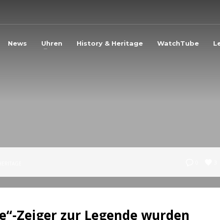
3
eview your order.
Payment &
FREE
shipmen
News
Uhren
History & Heritage
WatchTube
L
ding an email to support@website.com . Thank you!
3
0
HERITAGE
e“-Zeiger zur Legende wurden