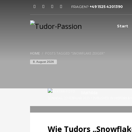
FRAGEN?
+49 1525 4201390
HOW TO SHOP
1
2
Login or create new account.
R
Start
If you still have problems, please let us know, by sen
HOME
POSTS TAGGED "SNOWFLAKE ZEIGER"
8. August 2026
Mathilda
SONNTAG, 23 FEBRUAR 2025
/
PUBLISHED IN
HISTORY & 
Wie Tudors „Snowflak