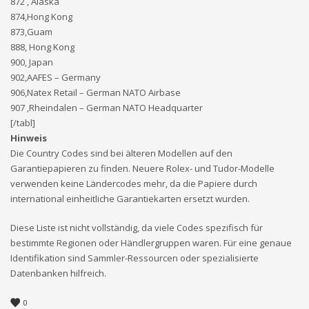
872 , Alaska
874,Hong Kong
873,Guam
888, Hong Kong
900, Japan
902,AAFES – Germany
906,Natex Retail – German NATO Airbase
907 ,Rheindalen – German NATO Headquarter
[/tabl]
Hinweis
Die Country Codes sind bei älteren Modellen auf den
Garantiepapieren zu finden. Neuere Rolex- und Tudor-Modelle
verwenden keine Ländercodes mehr, da die Papiere durch
international einheitliche Garantiekarten ersetzt wurden.
Diese Liste ist nicht vollständig, da viele Codes spezifisch für
bestimmte Regionen oder Händlergruppen waren. Für eine genaue
Identifikation sind Sammler-Ressourcen oder spezialisierte
Datenbanken hilfreich.
0