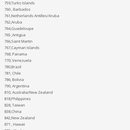
759,Turks Islands
760 , Barbados
761,Netherlands Antilles/Aruba
762,Aruba
764,Guadeloupe
765 ,Antigua
766,Saint Martin
767,Cayman Islands
768, Panama
770, Venezuela
780,Brazil
781, Chile
786, Bolivia
790, Argentina
810, Australia/New Zealand
818,Philippines
828, Taiwan
838,China
842,New Zealand
871 , Hawaii