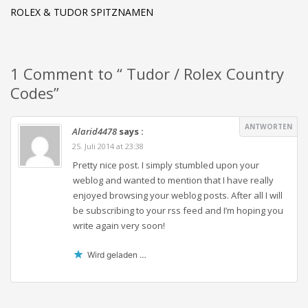
ROLEX & TUDOR SPITZNAMEN
1 Comment to “ Tudor / Rolex Country
Codes”
ANTWORTEN
Alarid4478
says :
25. Juli 2014 at 23:38
Pretty nice post. I simply stumbled upon your
weblog and wanted to mention that I have really
enjoyed browsing your weblog posts. After all I will
be subscribing to your rss feed and I’m hoping you
write again very soon!
Wird geladen …