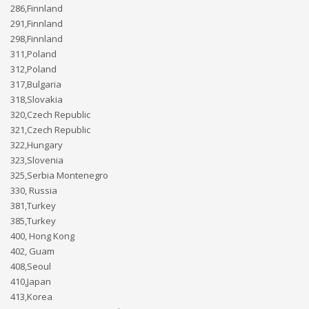
286,Finnland
291,Finnland
298,Finnland
311,Poland
312,Poland
317,Bulgaria
318,Slovakia
320,Czech Republic
321,Czech Republic
322,Hungary
323,Slovenia
325,Serbia Montenegro
330, Russia
381,Turkey
385,Turkey
400, Hong Kong
402, Guam
408,Seoul
410,Japan
413,Korea