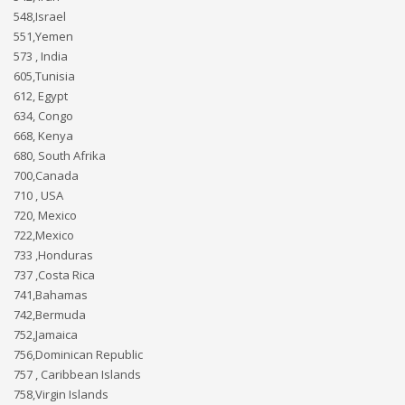
548,Israel
551,Yemen
573 , India
605,Tunisia
612, Egypt
634, Congo
668, Kenya
680, South Afrika
700,Canada
710 , USA
720, Mexico
722,Mexico
733 ,Honduras
737 ,Costa Rica
741,Bahamas
742,Bermuda
752,Jamaica
756,Dominican Republic
757 , Caribbean Islands
758,Virgin Islands