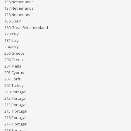
136,Netherlands
137,Netherlands
138,Netherlands
150,Spain
160,Great Britain/Ireland
170,Italy
181,Italy
204,Italy
200,Greece
208,Greece
201,Malta
205,Cyprus
207,Corfu
202,Turkey
210,Portugal
212,Portugal
213,Portugal
215 ,Portugal
216,Portugal
217, Portugal
218,Portugal