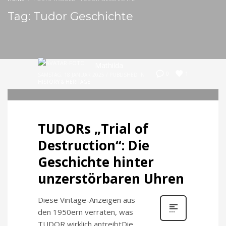
Tag: Tudor Geschichte
Mathilda
1
0
SAMSTAG, 18 JANUAR 2025
/
PUBLISHED IN
HISTORY & HERITAGE
TUDORs „Trial of
Destruction“: Die
Geschichte hinter
unzerstörbaren Uhren
Diese Vintage-Anzeigen aus
den 1950ern verraten, was
TUDOR wirklich antreibtDie