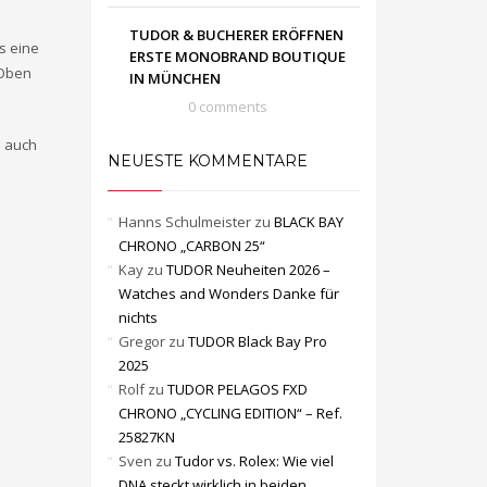
TUDOR & BUCHERER ERÖFFNEN
s eine
ERSTE MONOBRAND BOUTIQUE
 Oben
IN MÜNCHEN
0 comments
o auch
NEUESTE KOMMENTARE
Hanns Schulmeister
zu
BLACK BAY
CHRONO „CARBON 25“
Kay
zu
TUDOR Neuheiten 2026 –
Watches and Wonders Danke für
nichts
Gregor
zu
TUDOR Black Bay Pro
2025
Rolf
zu
TUDOR PELAGOS FXD
CHRONO „CYCLING EDITION“ – Ref.
25827KN
Sven
zu
Tudor vs. Rolex: Wie viel
DNA steckt wirklich in beiden