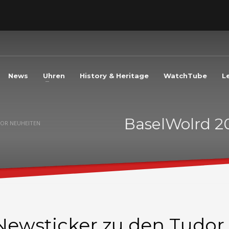
3
eview your order.
Payment &
FREE
shipmen
ding an email to support@website.com . Thank you!
News
Uhren
History & Heritage
WatchTube
L
BaselWolrd 20
DOR NEUHEITEN
Newsticker zu den Tudor