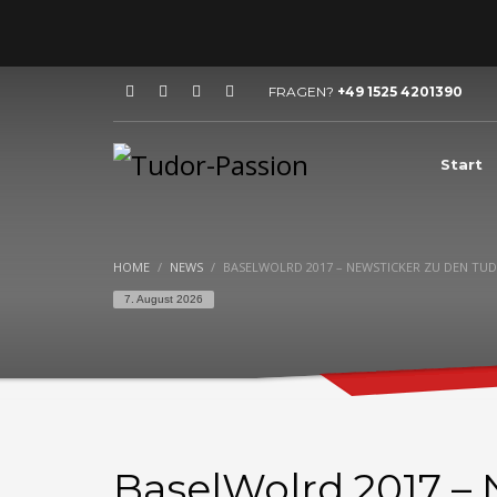
HOW TO SHOP
1
2
Login or create new account.
R
FRAGEN?
+49 1525 4201390
If you still have problems, please let us know, by sen
Start
HOME
NEWS
BASELWOLRD 2017 – NEWSTICKER ZU DEN TU
7. August 2026
BaselWolrd 2017 – 