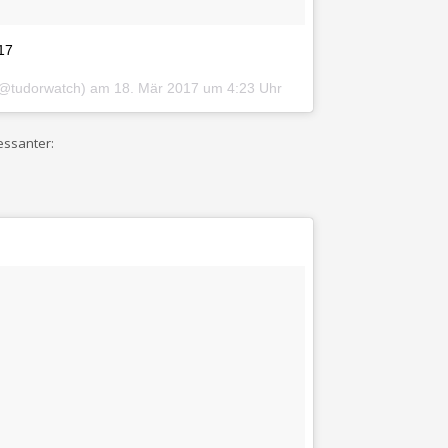
17
 (@tudorwatch) am
18. Mär 2017 um 4:23 Uhr
ressanter: