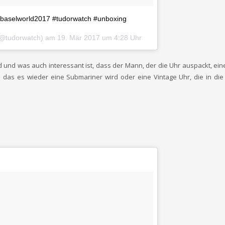
#baselworld2017 #tudorwatch #unboxing
 (@tudorwatch) am
19. Mär 2017 um 4:28 Uhr
und was auch interessant ist, dass der Mann, der die Uhr auspackt, ein
 das es wieder eine Submariner wird oder eine Vintage Uhr, die in die