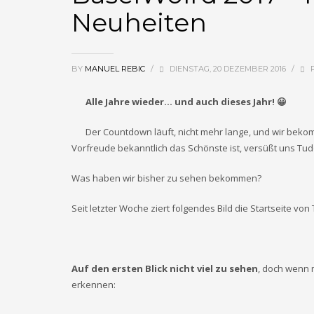
Neuheiten
BY
MANUEL REBIC
/
DIENSTAG, 20 DEZEMBER 2016
/
P
Alle Jahre wieder… und auch dieses Jahr! 😀
Der Countdown läuft, nicht mehr lange, und wir beko
Vorfreude bekanntlich das Schönste ist, versüßt uns Tud
Was haben wir bisher zu sehen bekommen?
Seit letzter Woche ziert folgendes Bild die Startseite von
Auf den ersten Blick nicht viel zu sehen
, doch wenn 
erkennen: