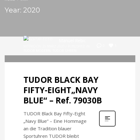
Year: 2020
Manuel Rebic
1
0
MITTWOCH, 25 MÄRZ 2020
/
PUBLISHED IN
TUDOR MODERN
,
TUDOR UHREN
TUDOR BLACK BAY
FIFTY-EIGHT„NAVY
BLUE“ – Ref. 79030B
TUDOR Black Bay Fifty-Eight
„Navy Blue“ – Eine Hommage
an die Tradition blauer
Sportuhren TUDOR bleibt