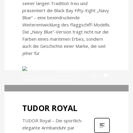
seiner langen Tradition treu und
präsentiert die Black Bay Fifty-Eight „Navy
Blue“ – eine beeindruckende
Weiterentwicklung des Flaggschiff-Modells.
Die „Navy Blue“-Version trägt nicht nur die
Farben eines maritimen Erbes, sondern
auch die Geschichte einer Marke, die seit
jeher für
Manuel Rebic
0
0
MITTWOCH, 25 MÄRZ 2020
/
PUBLISHED IN
TUDOR MODERN
,
TUDOR UHREN
TUDOR ROYAL
TUDOR Royal – Die sportlich-
elegante Armbanduhr par